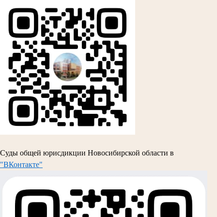
Суды общей юрисдикции Новосибирской области в
"ВКонтакте"