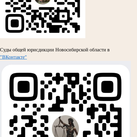
Суды общей юрисдикции Новосибирской области в
"ВКонтакте"