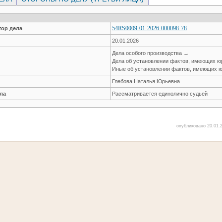
54RS0009-01-2026-000098-78
ор дела
20.01.2026
Дела особого производства →
Дела об установлении фактов, имеющих ю
Иные об установлении фактов, имеющих ю
Глебова Наталья Юрьевна
ла
Рассматривается единолично судьей
опубликовано 20.01.2