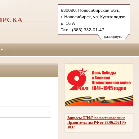
630090, Новосибирская обл.,
г. Новосибирск, ул. Кутателадзе,
ИРСКА
д. 16 А
Тел.: (383) 332-01-47
240-95-20 (общий отд.);332-13-
развернуть
38, 316-58-87
sovetsky.nsk@sudrf.ru
Запросы ОПФР по постановлению
Правительства РФ от 28.06.2021 №
1037