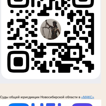
Суды общей юрисдикции Новосибирской области в
«МАКС»