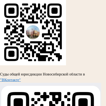
Суды общей юрисдикции Новосибирской области в
"ВКонтакте"