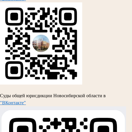
Суды общей юрисдикции Новосибирской области в
"ВКонтакте"