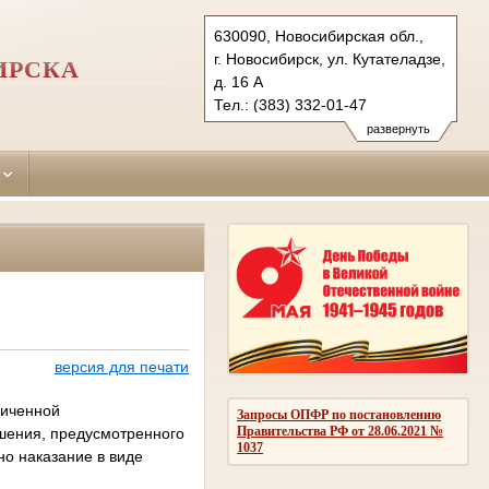
630090, Новосибирская обл.,
г. Новосибирск, ул. Кутателадзе,
ИРСКА
д. 16 А
Тел.: (383) 332-01-47
240-95-20 (общий отд.);332-13-
развернуть
38, 316-58-87
sovetsky.nsk@sudrf.ru
версия для печати
ниченной
Запросы ОПФР по постановлению
Правительства РФ от 28.06.2021 №
шения, предусмотренного
1037
но наказание в виде