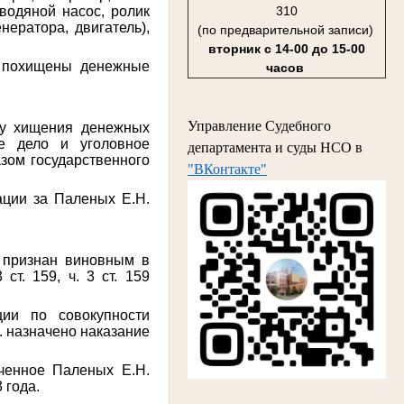
водяной насос, ролик
310
ератора, двигатель),
(по предварительной записи)
вторник с 14-00 до 15-00
и похищены денежные
часов
Управление Судебного
ту хищения денежных
е дело и уголовное
департамента и суды НСО в
зом государственного
"ВКонтакте"
ации за Паленых Е.Н.
. признан виновным в
ст. 159, ч. 3 ст. 159
ции по совокупности
. назначено наказание
аченное Паленых Е.Н.
 года.