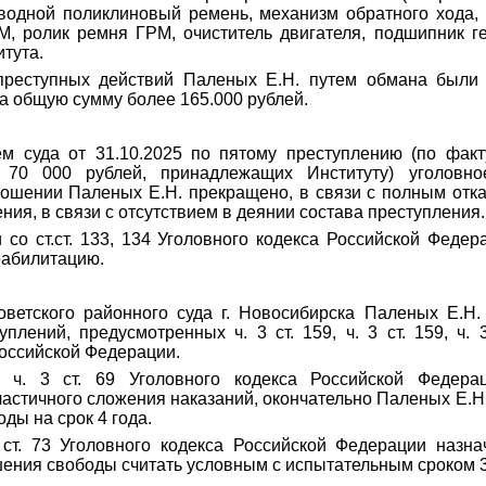
водной поликлиновый ремень, механизм обратного хода, 
, ролик ремня ГРМ, очиститель двигателя, подшипник ген
тута.
 преступных действий Паленых Е.Н. путем обмана был
на общую сумму более 165.000 рублей.
м суда от 31.10.2025 по пятому преступлению (по фак
 70 000 рублей, принадлежащих Институту) уголовно
ошении Паленых Е.Н. прекращено, в связи с полным отка
ния, в связи с отсутствием в деянии состава преступления.
 со ст.ст. 133, 134
Уголовного кодекса Российской Федер
еабилитацию.
ветского районного суда г. Новосибирска Паленых Е.Н
лений, предусмотренных ч. 3 ст. 159, ч. 3 ст. 159, ч. 3 
Российской Федерации.
 ч. 3 ст. 69 Уголовного кодекса Российской Федера
частичного сложения наказаний, окончательно Паленых Е.Н
ды на срок 4 года.
ст. 73 Уголовного кодекса Российской Федерации назн
шения свободы считать условным с испытательным сроком 3