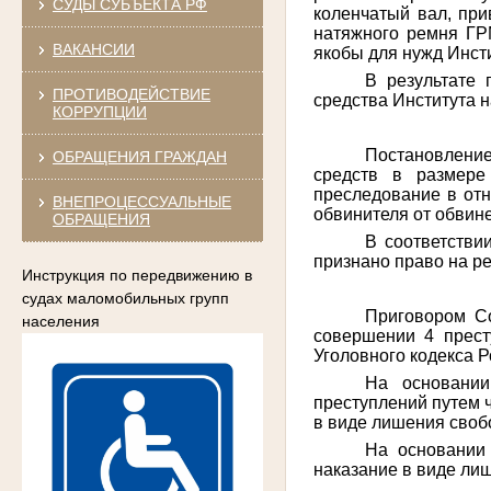
СУДЫ СУБЪЕКТА РФ
коленчатый вал, при
натяжного ремня ГРМ
ВАКАНСИИ
якобы для нужд Инсти
В результате
ПРОТИВОДЕЙСТВИЕ
средства Института 
КОРРУПЦИИ
Постановление
ОБРАЩЕНИЯ ГРАЖДАН
средств в размере
преследование в отн
ВНЕПРОЦЕССУАЛЬНЫЕ
обвинителя от обвине
ОБРАЩЕНИЯ
В соответствии
признано право на р
Инструкция по передвижению в
судах маломобильных групп
Приговором Со
населения
совершении 4 преступ
Уголовного кодекса 
На основании
преступлений путем 
в виде лишения свобо
На основании 
наказание в виде ли