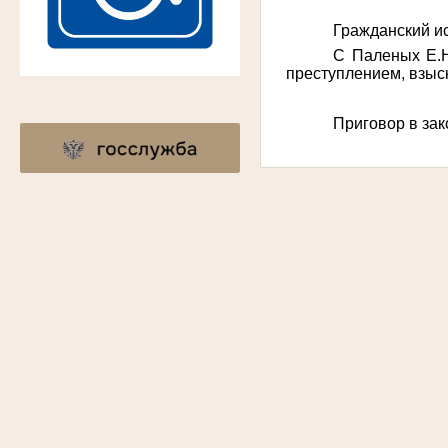
Гражданский и
С
Паленых Е.Н.
преступлением,
взыс
Приговор в зак