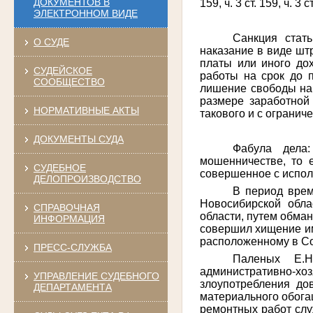
ДОКУМЕНТОВ В
159, ч. 3 ст. 159, ч. 3
ЭЛЕКТРОННОМ ВИДЕ
Санкция стат
О СУДЕ
наказание в виде шт
платы или иного дох
СУДЕЙСКОЕ
работы на срок до п
СООБЩЕСТВО
лишение свободы на 
размере заработной
НОРМАТИВНЫЕ АКТЫ
такового и с огранич
ДОКУМЕНТЫ СУДА
Фабула дела
мошенничестве, то 
СУДЕБНОЕ
совершенное с испол
ДЕЛОПРОИЗВОДСТВО
В период врем
Новосибирской обла
СПРАВОЧНАЯ
области, путем обма
ИНФОРМАЦИЯ
совершил хищение им
расположенному в Со
ПРЕСС-СЛУЖБА
Паленых Е.Н
административно-хоз
УПРАВЛЕНИЕ СУДЕБНОГО
злоупотребления дов
ДЕПАРТАМЕНТА
материального обога
ремонтных работ слу