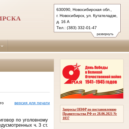
630090, Новосибирская обл.,
г. Новосибирск, ул. Кутателадзе,
ИРСКА
д. 16 А
Тел.: (383) 332-01-47
240-95-20 (общий отд.);332-13-
развернуть
38, 316-58-87
sovetsky.nsk@sudrf.ru
го
версия для печати
Запросы ОПФР по постановлению
Правительства РФ от 28.06.2021 №
1037
иговор по уголовному
дусмотренных ч. 3 ст.