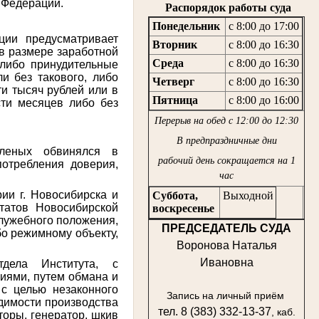
ой Федерации.
Распорядок работы суда
Понедельник
с 8:00 до 17:00
ции предусматривает
Вторник
с 8:00 до 16:30
 в размере заработной
Среда
с 8:00 до 16:30
 либо принудительные
и без такового, либо
Четверг
с 8:00 до 16:30
и тысяч рублей или в
Пятница
с 8:00 до 16:00
сти месяцев либо без
Перерыв на обед с 12:00 до 12:30
В предпраздничные дни
аленых обвинялся в
рабочий день сокращается на 1
потребления доверия,
час
ии г. Новосибирска и
Суббота,
Выходной
татов Новосибирской
воскресенье
служебного положения,
ПРЕДСЕДАТЕЛЬ СУДА
о режимному объекту,
Воронова Наталья
Ивановна
тдела Института, с
иями, путем обмана и
 с целью незаконного
Запись на личный приём
димости производства
тел. 8 (383) 332-13-37
, каб.
оры, генератор, шкив