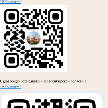
"ВКонтакте"
Суды общей юрисдикции Новосибирской области в
"ВКонтакте"