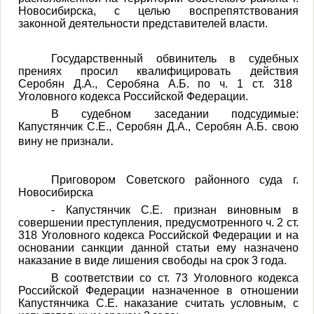
Новосибирска, с целью воспрепятствования
законной деятельности представителей власти.
Государственный обвинитель в
судебных
прениях
просил квалифицировать действия
Серобян Д.А., Серобяна А.Б. по ч. 1 ст. 318
Уголовного кодекса Российской Федерации.
В судебном заседании подсудимые:
Капустянчик С.Е., Серобян Д.А., Серобян А.Б. свою
.
вину не признали
Приговором Советского районного суда г.
Новосибирска
-
Капустянчик С.Е. признан виновным в
совершении преступления, предусмотренного ч. 2 ст.
318
Уголовного кодекса Российской Федерации и на
основании санкции данной статьи ему назначено
наказание в виде лишения свободы на срок 3 года.
В соответствии со ст. 73 Уголовного кодекса
Российской Федерации назначенное в отношении
Капустянчика С.Е. наказание считать условным, с