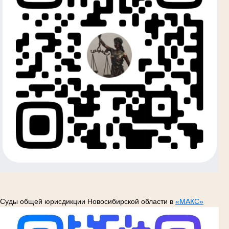
Суды общей юрисдикции Новосибирской области в
«МАКС»