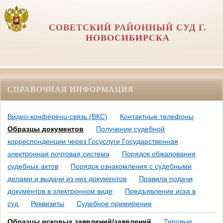
СОВЕТСКИЙ РАЙОННЫЙ СУД Г.
НОВОСИБИРСКА
СПРАВОЧНАЯ ИНФОРМАЦИЯ
Видео-конференц-связь (ВКС)
Контактные телефоны
Образцы документов
Получение судебной
корреспонденции через Госуслуги Государственная
электронная почтовая система
Порядок обжалования
судебных актов
Порядок ознакомления с судебными
делами и выдачи из них документов
Правила подачи
документов в электронном виде
Предъявление иска в
суд
Реквизиты
Судебное примирение
Образцы исковых заявлений/заявлений
Типовые