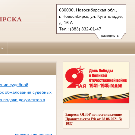
630090, Новосибирская обл.,
г. Новосибирск, ул. Кутателадзе,
ИРСКА
д. 16 А
Тел.: (383) 332-01-47
240-95-20 (общий отд.);332-13-
развернуть
38, 316-58-87
sovetsky.nsk@sudrf.ru
ение судебной
ок обжалования судебных
а подачи документов в
Запросы ОПФР по постановлению
Правительства РФ от 28.06.2021 №
1037
версия для печати