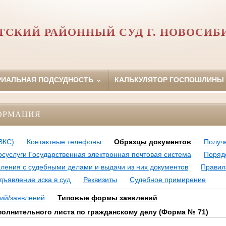
ТСКИЙ РАЙОННЫЙ СУД Г. НОВОСИБ
РИАЛЬНАЯ ПОДСУДНОСТЬ
КАЛЬКУЛЯТОР ГОСПОШЛИНЫ
ОРМАЦИЯ
ВКС)
Контактные телефоны
Образцы документов
Получ
осуслуги Государственная электронная почтовая система
Поряд
ления с судебными делами и выдачи из них документов
Правил
дъявление иска в суд
Реквизиты
Судебное примирение
ий/заявлений
Типовые формы заявлений
полнительного листа по гражданскому делу (Форма № 71)