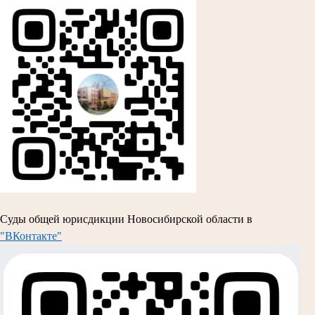
Суды общей юрисдикции Новосибирской области в
"ВКонтакте"