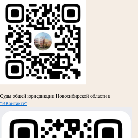
Суды общей юрисдикции Новосибирской области в
"ВКонтакте"