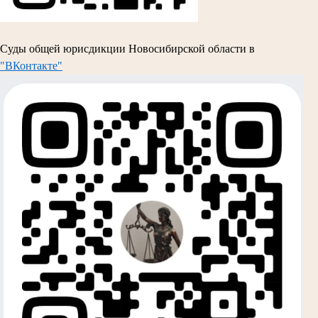
Суды общей юрисдикции Новосибирской области в
"ВКонтакте"